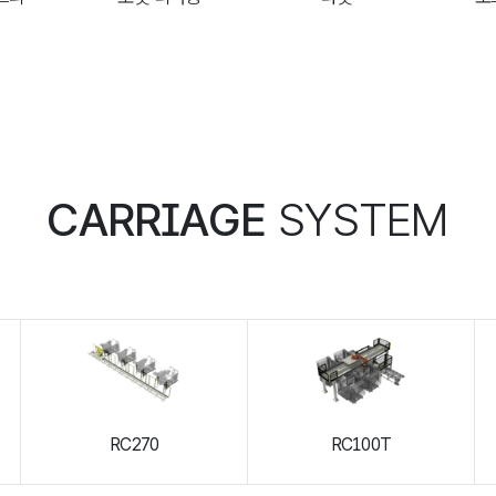
CARRIAGE
SYSTEM
RC270
RC100T