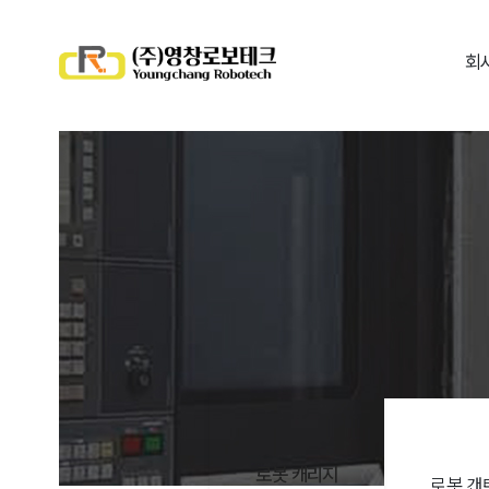
회
로봇 캐리지
로봇 갠