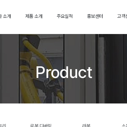
사 소개
제품 소개
주요실적
홍보센터
고객
Product
트리
로봇 디버링
라봇
소