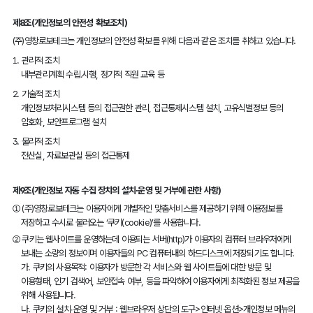
제8조(개인정보의 안전성 확보조치)
(주)영창로보테크는 개인정보의 안전성 확보를 위해 다음과 같은 조치를 취하고 있습니다.
1.
관리적 조치
내부관리계획 수립․시행, 정기적 직원 교육 등
2.
기술적 조치
개인정보처리시스템 등의 접근권한 관리, 접근통제시스템 설치, 고유식별정보 등의
암호화, 보안프로그램 설치
3.
물리적 조치
전산실, 자료보관실 등의 접근통제
제9조(개인정보 자동 수집 장치의 설치∙운영 및 거부에 관한 사항)
①
(주)영창로보테크는 이용자에게 개별적인 맞춤서비스를 제공하기 위해 이용정보를
저장하고 수시로 불러오는 ‘쿠키(cookie)’를 사용합니다.
②
쿠키는 웹사이트를 운영하는데 이용되는 서버(http)가 이용자의 컴퓨터 브라우저에게
보내는 소량의 정보이며 이용자들의 PC 컴퓨터내의 하드디스크에 저장되기도 합니다.
가. 쿠키의 사용목적: 이용자가 방문한 각 서비스와 웹 사이트들에 대한 방문 및
이용형태, 인기 검색어, 보안접속 여부, 등을 파악하여 이용자에게 최적화된 정보 제공을
위해 사용됩니다.
나. 쿠키의 설치∙운영 및 거부 : 웹브라우저 상단의 도구>인터넷 옵션>개인정보 메뉴의