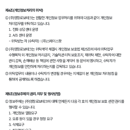
제4조(개인정보처리의 위탁)
①
(주)영창로보테크는 원활한 개인정보 업무처리를 위하여 다음과 같이 개인정보
처리업무를 위탁하고 있습니다.
1. 전화 상담센터 운영
2. A/S 센터 운영
- 위탁받는 자 (수탁자) : (주)스페이스팟
②
(주)영창로보테크는 위탁계약 체결시 개인정보 보호법 제25조에 따라 위탁업무
수행목적 외 개인정보 처리금지, 기술적․관리적 보호조치, 재위탁 제한, 수탁자에 대한
관리․감독, 손해배상 등 책임에 관한 사항을 계약서 등 문서에 명시하고, 수탁자가
개인정보를 안전하게 처리하는지를 감독하고 있습니다.
③
위탁업무의 내용이나 수탁자가 변경될 경우에는 지체없이 본 개인정보 처리방침을
통하여 공개하도록 하겠습니다.
제5조(정보주체의 권리․의무 및 행사방법)
①
정보주체는 (주)영창로보테크에 대해 언제든지 다음 각 호의 개인정보 보호 관련 권리를
행사할 수 있습니다.
1. 개인정보 열람요구
2. 오류 등이 있을 경우 정정 요구
3. 삭제요구