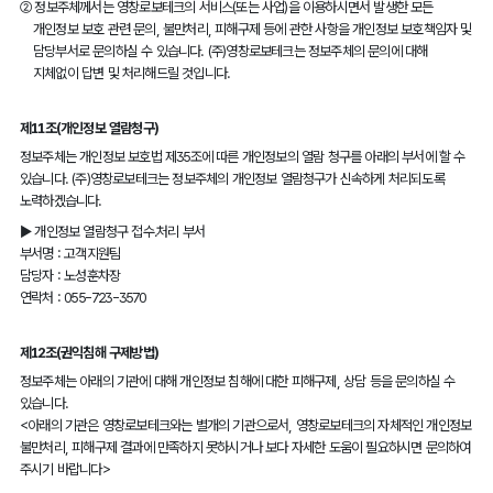
②
정보주체께서는 영창로보테크의 서비스(또는 사업)을 이용하시면서 발생한 모든
개인정보 보호 관련 문의, 불만처리, 피해구제 등에 관한 사항을 개인정보 보호책임자 및
담당부서로 문의하실 수 있습니다. (주)영창로보테크는 정보주체의 문의에 대해
지체없이 답변 및 처리해드릴 것입니다.
제11조(개인정보 열람청구)
정보주체는 개인정보 보호법 제35조에 따른 개인정보의 열람 청구를 아래의 부서에 할 수
있습니다. (주)영창로보테크는 정보주체의 개인정보 열람청구가 신속하게 처리되도록
노력하겠습니다.
▶ 개인정보 열람청구 접수․처리 부서
부서명 : 고객지원팀
담당자 : 노성훈차장
연락처 : 055-723-3570
제12조(권익침해 구제방법)
정보주체는 아래의 기관에 대해 개인정보 침해에 대한 피해구제, 상담 등을 문의하실 수
있습니다.
<아래의 기관은 영창로보테크와는 별개의 기관으로서, 영창로보테크의 자체적인 개인정보
불만처리, 피해구제 결과에 만족하지 못하시거나 보다 자세한 도움이 필요하시면 문의하여
주시기 바랍니다>