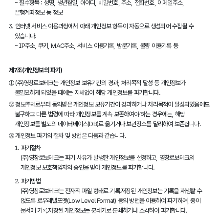
- 필수항목 : 성명, 생년월일, 아이디, 비밀번호, 주소, 전화번호, 이메일주소,
은행계좌정보 등 정보
3.
인터넷 서비스 이용과정에서 아래 개인정보 항목이 자동으로 생성되어 수집될 수
있습니다.
- IP주소, 쿠키, MAC주소, 서비스 이용기록, 방문기록, 불량 이용기록 등
제7조(개인정보의 파기)
①
(주)영창로보테크는 개인정보 보유기간의 경과, 처리목적 달성 등 개인정보가
불필요하게 되었을 때에는 지체없이 해당 개인정보를 파기합니다.
②
정보주체로부터 동의받은 개인정보 보유기간이 경과하거나 처리목적이 달성되었음에도
불구하고 다른 법령에 따라 개인정보를 계속 보존하여야 하는 경우에는, 해당
개인정보를 별도의 데이터베이스(DB)로 옮기거나 보관장소를 달리하여 보존합니다.
③
개인정보 파기의 절차 및 방법은 다음과 같습니다.
1.
파기절차
(주)영창로보테크는 파기 사유가 발생한 개인정보를 선정하고, 영창로보테크의
개인정보 보호책임자의 승인을 받아 개인정보를 파기합니다.
2.
파기방법
(주)영창로보테크는 전자적 파일 형태로 기록․저장된 개인정보는 기록을 재생할 수
없도록 로우레밸포멧(Low Level Format) 등의 방법을 이용하여 파기하며, 종이
문서에 기록․저장된 개인정보는 분쇄기로 분쇄하거나 소각하여 파기합니다.